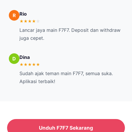
Rio
R
★
★
★
★
☆
Lancar jaya main F7F7. Deposit dan withdraw
juga cepet.
Dina
D
★
★
★
★
★
Sudah ajak teman main F7F7, semua suka.
Aplikasi terbaik!
Unduh F7F7 Sekarang