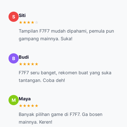
Siti
S
★
★
★
★
☆
Tampilan F7F7 mudah dipahami, pemula pun
gampang mainnya. Suka!
Budi
B
★
★
★
★
★
F7F7 seru banget, rekomen buat yang suka
tantangan. Coba deh!
Maya
M
★
★
★
★
★
Banyak pilihan game di F7F7. Ga bosen
mainnya. Keren!