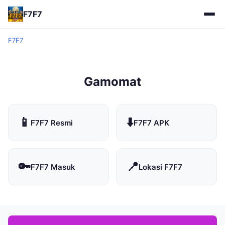
F7F7
F7F7
Gamomat
📱
⬇️
F7F7 Resmi
F7F7 APK
🔑
📍
F7F7 Masuk
Lokasi F7F7