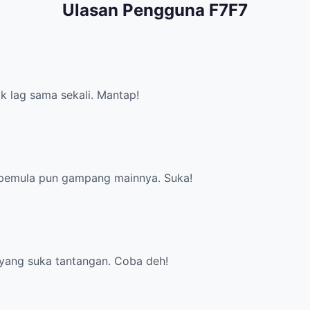
Ulasan Pengguna F7F7
k lag sama sekali. Mantap!
 pemula pun gampang mainnya. Suka!
yang suka tantangan. Coba deh!