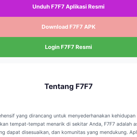
Unduh F7F7 Aplikasi Resmi
Download F7F7 APK
Login F7F7 Resmi
Tentang F7F7
ehensif yang dirancang untuk menyederhanakan kehidupan s
n tempat-tempat menarik di sekitar Anda, F7F7 adalah as
 yang dapat disesuaikan, dan komunitas yang mendukung. Ap