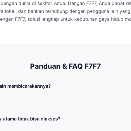
ng dengan dunia di sekitar Anda. Dengan F7F7, Anda dapat
ra lokal, dan bahkan terhubung dengan pengguna lain yang 
 dengan F7F7, solusi lengkap untuk kebutuhan gaya hidup m
Panduan & FAQ F7F7
main membicarakannya?
us utama tidak bisa diakses?