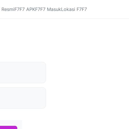
 Resmi
F7F7 APK
F7F7 Masuk
Lokasi F7F7