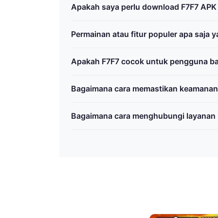
Apakah saya perlu download F7F7 APK
Permainan atau fitur populer apa saja 
Apakah F7F7 cocok untuk pengguna ba
Bagaimana cara memastikan keamanan
Bagaimana cara menghubungi layanan 