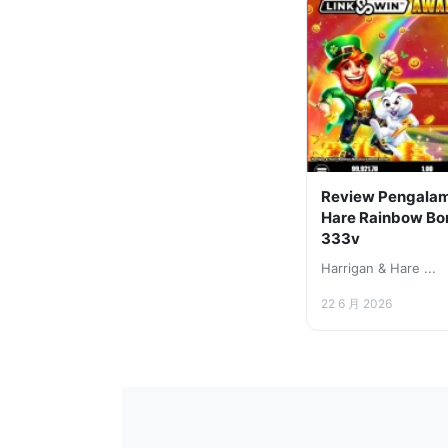
Review Pengalam
Hare Rainbow Bo
333v
Harrigan & Hare ...
22 6 月 2026