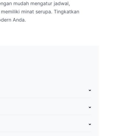
 dengan mudah mengatur jadwal,
memiliki minat serupa. Tingkatkan
odern Anda.