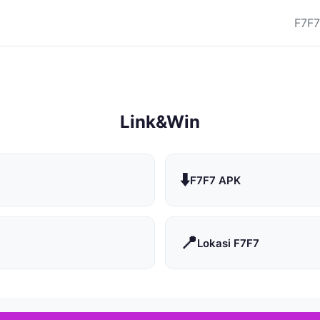
F7F7
Link&Win
⬇️
F7F7 APK
📍
Lokasi F7F7