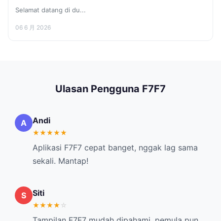
Selamat datang di du...
06 6 月 2026
Ulasan Pengguna F7F7
Andi
A
★
★
★
★
★
Aplikasi F7F7 cepat banget, nggak lag sama
sekali. Mantap!
Siti
S
★
★
★
★
☆
Tampilan F7F7 mudah dipahami, pemula pun