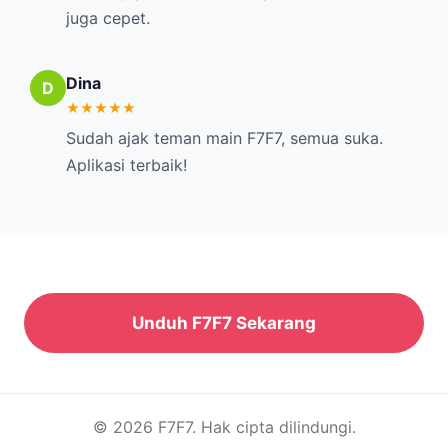
juga cepet.
Dina
D
★
★
★
★
★
Sudah ajak teman main F7F7, semua suka.
Aplikasi terbaik!
Unduh F7F7 Sekarang
© 2026 F7F7. Hak cipta dilindungi.