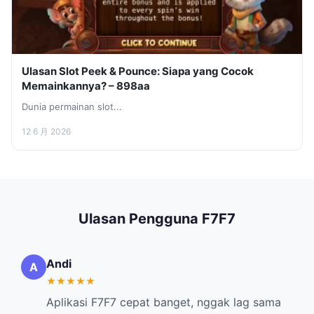
Ulasan Slot Peek & Pounce: Siapa yang Cocok
Memainkannya? – 898aa
Dunia permainan slot...
12 6 月 2026
Ulasan Pengguna F7F7
Andi
A
★
★
★
★
★
Aplikasi F7F7 cepat banget, nggak lag sama