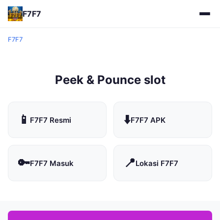
F7F7
F7F7
Peek & Pounce slot
📱
⬇️
F7F7 Resmi
F7F7 APK
🔑
📍
F7F7 Masuk
Lokasi F7F7