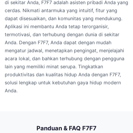
di sekitar Anda, F7F7 adalah asisten pribadi Anda yang
cerdas. Nikmati antarmuka yang intuitif, fitur yang
dapat disesuaikan, dan komunitas yang mendukung.
Aplikasi ini membantu Anda tetap terorganisir,
termotivasi, dan terhubung dengan dunia di sekitar
Anda. Dengan F7F7, Anda dapat dengan mudah
mengatur jadwal, menetapkan pengingat, menjelajahi
acara lokal, dan bahkan terhubung dengan pengguna
lain yang memiliki minat serupa. Tingkatkan
produktivitas dan kualitas hidup Anda dengan F7F7,
solusi lengkap untuk kebutuhan gaya hidup modern
Anda.
Panduan & FAQ F7F7