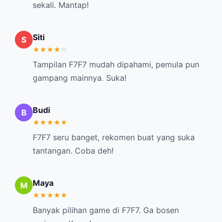
sekali. Mantap!
Siti
S
★
★
★
★
☆
Tampilan F7F7 mudah dipahami, pemula pun
gampang mainnya. Suka!
Budi
B
★
★
★
★
★
F7F7 seru banget, rekomen buat yang suka
tantangan. Coba deh!
Maya
M
★
★
★
★
★
Banyak pilihan game di F7F7. Ga bosen