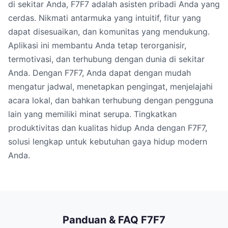
di sekitar Anda, F7F7 adalah asisten pribadi Anda yang
cerdas. Nikmati antarmuka yang intuitif, fitur yang
dapat disesuaikan, dan komunitas yang mendukung.
Aplikasi ini membantu Anda tetap terorganisir,
termotivasi, dan terhubung dengan dunia di sekitar
Anda. Dengan F7F7, Anda dapat dengan mudah
mengatur jadwal, menetapkan pengingat, menjelajahi
acara lokal, dan bahkan terhubung dengan pengguna
lain yang memiliki minat serupa. Tingkatkan
produktivitas dan kualitas hidup Anda dengan F7F7,
solusi lengkap untuk kebutuhan gaya hidup modern
Anda.
Panduan & FAQ F7F7