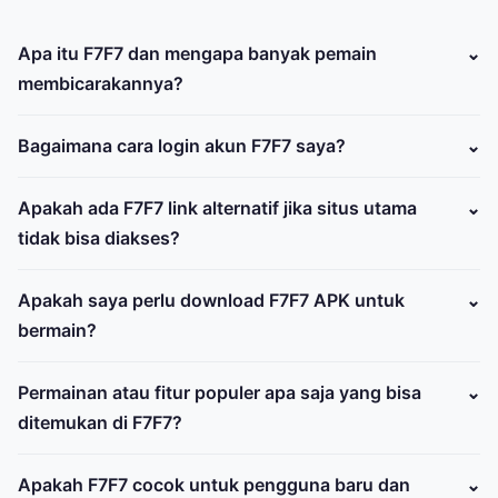
Apa itu F7F7 dan mengapa banyak pemain
membicarakannya?
Bagaimana cara login akun F7F7 saya?
Apakah ada F7F7 link alternatif jika situs utama
tidak bisa diakses?
Apakah saya perlu download F7F7 APK untuk
bermain?
Permainan atau fitur populer apa saja yang bisa
ditemukan di F7F7?
Apakah F7F7 cocok untuk pengguna baru dan