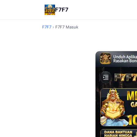
F7F7
F7F7
›
F7F7 Masuk