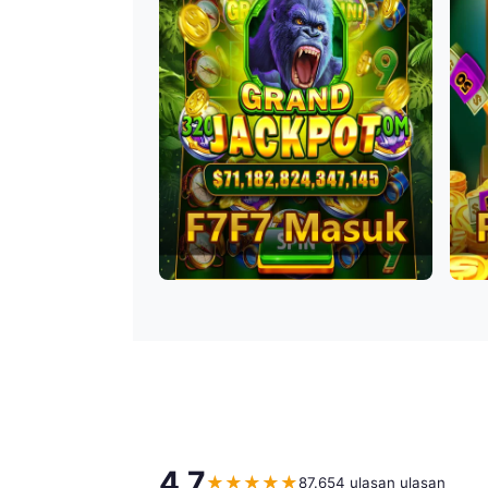
4.7
★
★
★
★
★
87.654 ulasan ulasan