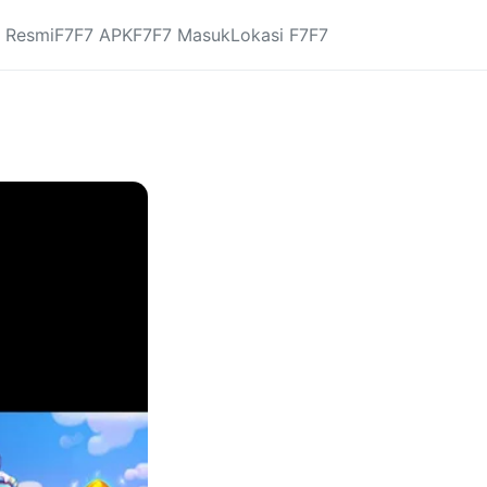
 Resmi
F7F7 APK
F7F7 Masuk
Lokasi F7F7