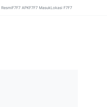
 Resmi
F7F7 APK
F7F7 Masuk
Lokasi F7F7